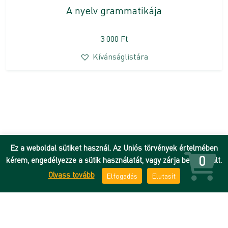
A nyelv grammatikája
3 000
Ft
Kívánságlistára
Ez a weboldal sütiket használ. Az Uniós törvények értelmében
0
kérem, engedélyezze a sütik használatát, vagy zárja be az oldalt.
Olvass tovább
Elfogadás
Elutasít
Hírek
Adatkezelési tájékoztató