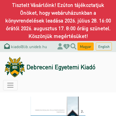
Tisztelt Vásárlóink! Ezúton tájékoztatjuk
Önöket, hogy webáruházunkban a
könyvrendelések leadása 2026. július 28. 16:00
órától 2026. augusztus 17. 8:00 óráig szünetel.
Köszönjük megértésüket!
kiado@lib.unideb.hu
Magyar
English
0
Debreceni Egyetemi Kiadó