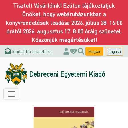
Tisztelt Vásárlóink! Ezúton tájékoztatjuk
Önöket, hogy webáruházunkban a
könyvrendelések leadása 2026. július 28. 16:00
órától 2026. augusztus 17. 8:00 óráig szünetel.
Köszönjük megértésüket!
kiado@lib.unideb.hu
Magyar
English
0
Debreceni Egyetemi Kiadó