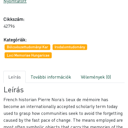
Nyomtatott
Cikkszám:
42796
Kategóriák:
Bölcsészettudományi Kar
Irodalomtudomány
Loci Memoriae Hungaricae
Leírás
További információk
Vélemények (0)
Leírás
French historian Pierre Nora’s lieux de mémoire has
become an internationally accepted scholarly term today
used to grasp how communities seek to avoid the forgetting
caused by the fast pace of change. The means employed are
most often symbolic objects that carry the memories of the