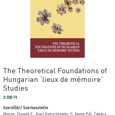
The Theoretical Foundations of
Hungarian ‘lieux de mémoire’
Studies
3 330
Ft
Szerző(k) / Szerkesztette
Morse, Donald E.
,
Karl Katschthaler
,
S. Varga Pál
,
Takács