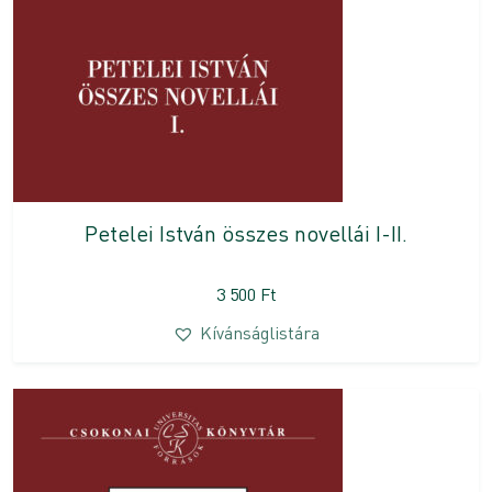
Petelei István összes novellái I-II.
3 500
Ft
Kívánságlistára