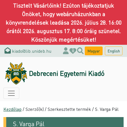
Tisztelt Vásárlóink! Ezúton tájékoztatjuk
Önöket, hogy webáruházunkban a
könyvrendelések leadása 2026. július 28. 16:00
órától 2026. augusztus 17. 8:00 óráig szünetel.
Köszönjük megértésüket!
kiado@lib.unideb.hu
Magyar
English
0
Debreceni Egyetemi Kiadó
Kezdőlap
/ Szerző(k) / Szerkesztette termék / S. Varga Pál
S. Varga Pál