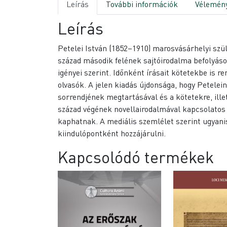
Leírás
További információk
Vélemény
Leírás
Petelei István (1852–1910) marosvásárhelyi szüle
század második felének sajtóirodalma befolyáso
igényei szerint. Időnként írásait kötetekbe is
olvasók. A jelen kiadás újdonsága, hogy Petelei
sorrendjének megtartásával és a kötetekre, ille
század végének novellairodalmával kapcsolatos 
kaphatnak. A mediális szemlélet szerint ugyani
kiindulópontként hozzájárulni.
Kapcsolódó termékek