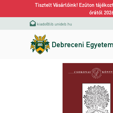
Tisztelt Vásárlóink! Ezúton tájéko
órától 202
kiado@lib.unideb.hu
Debreceni Egyetem