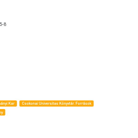
5-8
ányi Kar
Csokonai Universitas Könyvtár. Források
ny