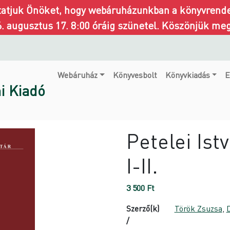
ztatjuk Önöket, hogy webáruházunkban a könyvrendel
6. augusztus 17. 8:00 óráig szünetel. Köszönjük me
Webáruház
Könyvesbolt
Könyvkiadás
E
i Kiadó
Petelei Ist
I-II.
3 500
Ft
Szerző(k)
Török Zsuzsa
,
D
/