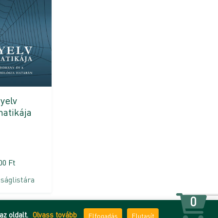
yelv
atikája
000
Ft
ságlistára
0
az oldalt.
Olvass tovább
Elfogadás
Elutasít