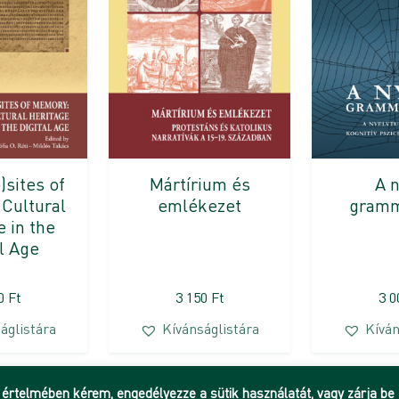
Mártírium és
A n
)sites of
emlékezet
gramm
Cultural
e in the
al Age
00
Ft
3 150
Ft
3 
áglistára
Kívánságlistára
Kíván
 értelmében kérem, engedélyezze a sütik használatát, vagy zárja be 