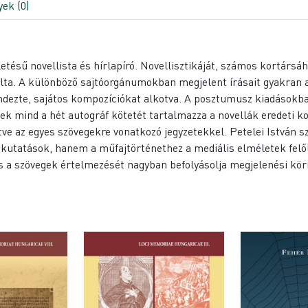
ek (0)
tésű novellista és hírlapíró. Novellisztikáját, számos kortársáh
lta. A különböző sajtóorgánumokban megjelent írásait gyakran al
 rendezte, sajátos kompozíciókat alkotva. A posztumusz kiadások
nek mind a hét autográf kötetét tartalmazza a novellák eredeti 
tve az egyes szövegekre vonatkozó jegyzetekkel. Petelei István s
kutatások, hanem a műfajtörténethez a mediális elméletek felől
s a szövegek értelmezését nagyban befolyásolja megjelenési kör