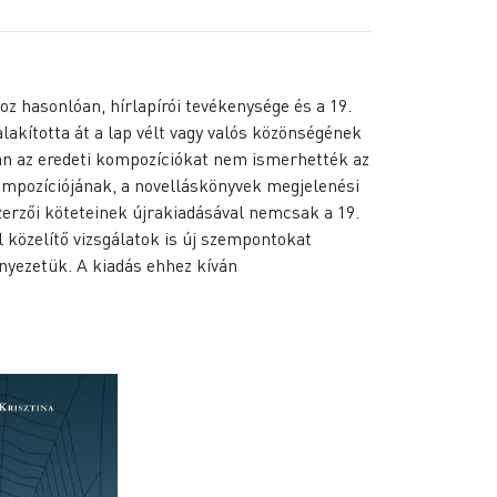
oz hasonlóan, hírlapírói tevékenysége és a 19.
akította át a lap vélt vagy valós közönségének
ban az eredeti kompozíciókat nem ismerhették az
kompozíciójának, a novelláskönyvek megjelenési
zerzői köteteinek újrakiadásával nemcsak a 19.
 közelítő vizsgálatok is új szempontokat
nyezetük. A kiadás ehhez kíván