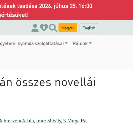
ések leadása 2026. július 28. 16:00
gértésüket!
Magyar
English
0
gyetemi nyomda szolgáltatásai
Rólunk
ván összes novellái
ebreczeni Attila
,
Imre Mihály
,
S. Varga Pál