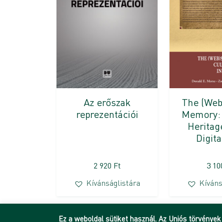
Az erőszak
The (Web
reprezentációi
Memory: 
Heritag
Digit
2 920
Ft
3 1
Kívánságlistára
Kíváns
Ez a weboldal sütiket használ. Az Uniós törvények