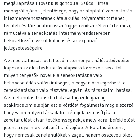
megállapításait tovább is gondolta. Szű
cs
Tímea
monográfiájának jelentősége, hogy az alapfokú zeneoktatás
intézményrendszerének átalakulási folyamatát történeti,
területi és társadalmi összefüggésrendszerében értelmezi,
rámutatva a zeneoktatás intézményrendszerében
bekövetkező diverzifikálódás és az expanzió
jellegzetességeire.
A zeneoktatással foglalkozó intézmények hálózatbővülése
kapcsán az oktatáskutatás alapvető
k
érdéseit teszi fel:
milyen tényező
k
növelik a zeneoktatásba való
bekapcsolódás valószínűségét, s hogyan összegezhető a
zeneoktatásban való részvétel egyéni és társadalmi hatása.
A zenetanulás transzferhatásait igazoló gazdag
szakirodalom alapján azt a
k
érdést fogalmazta meg a szerző,
hogy vajon milyen társadalmi rétegek azonosítjá
k
a
zenetanulást olyan tevékenységnek, amely korai befektetést
jelent a gyermek kulturális tő
k
éjébe. A kutatás érdeme,
hogy nemcsak zenetanulókat vizsgál, hanem összeveti őket