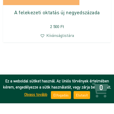
A felekezeti oktatás új negyedszázada
2 500
Ft
Kívánságlistára
Ez a weboldal sütiket használ. Az Uniós törvények értelmében
0
kérem, engedélyezze a sütik használatát, vagy zárja be az oldalt.
Olvass tovább
Elfogadás
Elutasít
Hírek