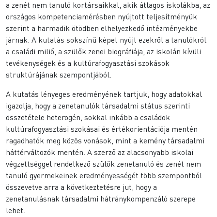
a zenét nem tanuló kortársaikkal, akik átlagos iskolákba, az
országos kompetenciamérésben nyújtott teljesítményü
k
szerint a harmadik ötödben elhelyezkedő intézményekbe
járnak. A kutatás sokszínű
k
épet nyújt ezekről a tanulókról
a családi miliő, a szülő
k
zenei biográfiája, az iskolán
k
ívüli
tevékenységek és a kultúrafogyasztási szokások
struktúrájának szempontjából.
A kutatás lényeges eredményének tartjuk, hogy adatokkal
igazolja, hogy a zenetanuló
k
társadalmi státus szerinti
összetétele heterogén, sokkal inkább a családok
kultúrafogyasztási szokásai és értékorientációja mentén
ragadható
k
meg
k
özös vonások, mint a kemény társadalmi
háttérváltozó
k
mentén. A szerző az alacsonyabb iskolai
végzettséggel rendelkező szülő
k
zenetanuló és zenét nem
tanuló gyermekeinek eredményességét több szempontból
összevetve arra a
k
övetkeztetésre jut, hogy a
zenetanulásnak társadalmi hátránykompenzáló szerepe
lehet.