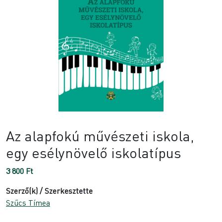
Az alapfokú művészeti iskola,
egy esélynövelő iskolatípus
3 800
Ft
Szerző(k) / Szerkesztette
Szűcs Tímea