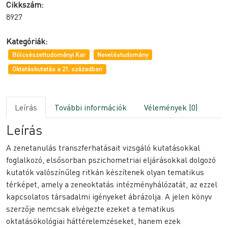
Cikkszám:
8927
Kategóriák:
Bölcsészettudományi Kar
Neveléstudomány
Oktatáskutatás a 21. században
Leírás
További információk
Vélemények (0)
Leírás
A zenetanulás transzferhatásait vizsgáló kutatásokkal
foglalkozó, elsősorban pszichometriai eljárásokkal dolgozó
kutató
k
valószínűleg ritkán
k
észítenek olyan tematikus
térképet, amely a zeneoktatás intézményhálózatát, az ezzel
kapcsolatos társadalmi igényeket ábrázolja. A jelen
k
önyv
szerzője nemcsak elvégezte ezeket a tematikus
oktatásökológiai háttérelemzéseket, hanem ezek