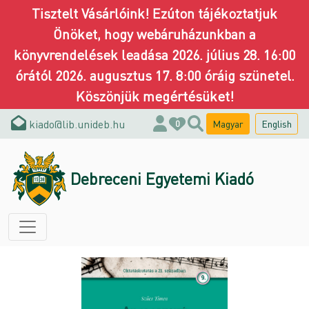
Tisztelt Vásárlóink! Ezúton tájékoztatjuk
Önöket, hogy webáruházunkban a
könyvrendelések leadása 2026. július 28. 16:00
órától 2026. augusztus 17. 8:00 óráig szünetel.
Köszönjük megértésüket!
kiado@lib.unideb.hu
Magyar
English
0
Debreceni Egyetemi Kiadó