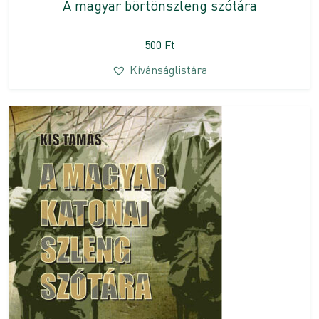
A magyar börtönszleng szótára
500
Ft
Kívánságlistára