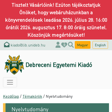
Tisztelt Vásárlóink! Ezúton tájékoztatjuk
Önöket, hogy webáruházunkban a
könyvrendelések leadása 2026. július 28. 16:00
órától 2026. augusztus 17. 8:00 óráig szünetel.
Köszönjük megértésüket!
kiado@lib.unideb.hu
Magyar
English
0
Debreceni Egyetemi Kiadó
Kezdőlap
/
Témakörök
/ Nyelvtudomány
Nyelvtudomány