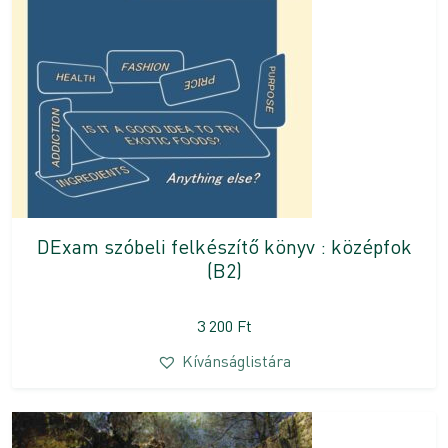
DExam szóbeli felkészítő könyv : középfok
(B2)
3 200
Ft
Kívánságlistára