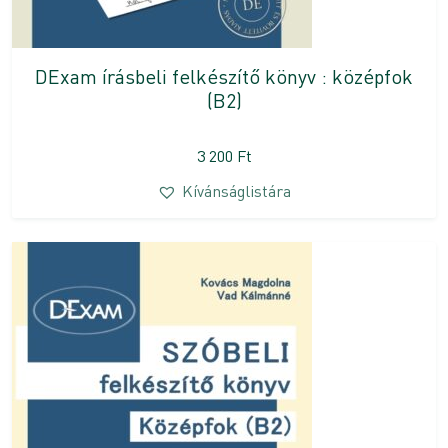
DExam írásbeli felkészítő könyv : középfok
(B2)
3 200
Ft
Kívánságlistára