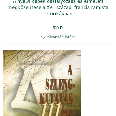
A nyelvi képek osztályozása és elméleti
megközelítése a XVI. századi francia ramista
retorikákban
500
Ft
Kívánságlistára