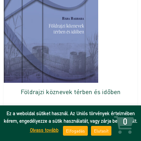
Földrajzi köznevek térben és időben
3 000
Ft
Ez a weboldal sütiket használ. Az Uniós törvények értelmében
0
Kívánságlistára
kérem, engedélyezze a sütik használatát, vagy zárja be az oldalt.
Olvass tovább
Elfogadás
Elutasít