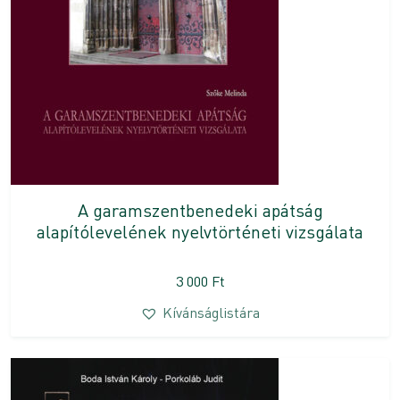
A garamszentbenedeki apátság
alapítólevelének nyelvtörténeti vizsgálata
3 000
Ft
Kívánságlistára