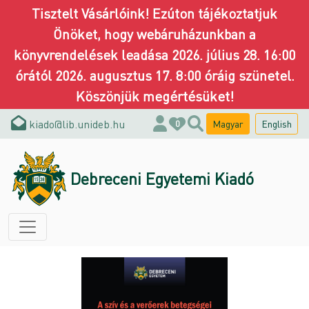
Tisztelt Vásárlóink! Ezúton tájékoztatjuk
Önöket, hogy webáruházunkban a
könyvrendelések leadása 2026. július 28. 16:00
órától 2026. augusztus 17. 8:00 óráig szünetel.
Köszönjük megértésüket!
kiado@lib.unideb.hu
Magyar
English
0
Debreceni Egyetemi Kiadó