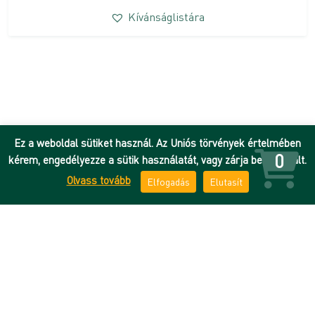
Kívánságlistára
Ez a weboldal sütiket használ. Az Uniós törvények értelmében
0
kérem, engedélyezze a sütik használatát, vagy zárja be az oldalt.
Olvass tovább
Elfogadás
Elutasít
Hírek
Adatkezelési tájékoztató
DEENK
ÁSZF
Debreceni Egyetem
Impresszum