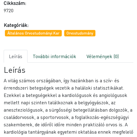
Cikkszám:
9720
Kategóriák:
Általános Orvostudományi Kar
Orvostudomány
Leírás
További információk
Vélemények (0)
Leírás
A világ számos országában, így hazánkban is a szív- és
érrendszeri betegségek vezetik a haláloki statisztikákat.
Ezekkel a betegségekkel a kardiológusok és angiológusok
mellett napi szinten találkoznak a belgyógyászok, az
aneszteziológusok, a sürgősségi betegellátásban dolgozók, a
családorvosok, a sportorvosok, a foglalkozás-egészségügyi
szakemberek, de időről időre minden praktizáló orvos is. A
kardiológia tantárgyának egyetemi oktatása ennek megfelelő