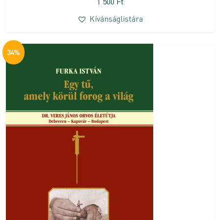
1 500
Ft
Kívánságlistára
34%