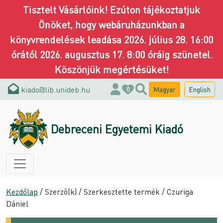
Tisztelt Vásárlóink! Ezúton tájékoztatjuk
Önöket, hogy webáruházunkban a
könyvrendelések leadása 2026. július 28. 16:00
órától 2026. augusztus 17. 8:00 óráig szünetel.
Köszönjük megértésüket!
kiado@lib.unideb.hu
Magyar
English
0
Debreceni Egyetemi Kiadó
Kezdőlap
/ Szerző(k) / Szerkesztette termék / Czuriga
Dániel