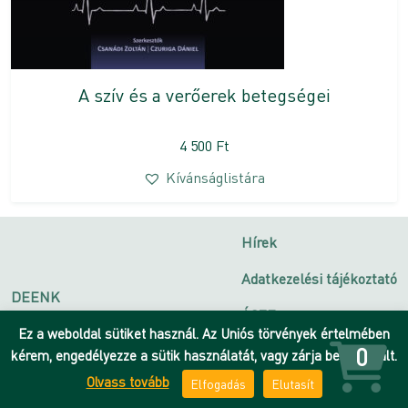
A szív és a verőerek betegségei
4 500
Ft
Kívánságlistára
Hírek
Adatkezelési tájékoztató
DEENK
ÁSZF
Debreceni Egyetem
Ez a weboldal sütiket használ. Az Uniós törvények értelmében
Impresszum
0
kérem, engedélyezze a sütik használatát, vagy zárja be az oldalt.
Olvass tovább
Elfogadás
Elutasít
Kapcsolat