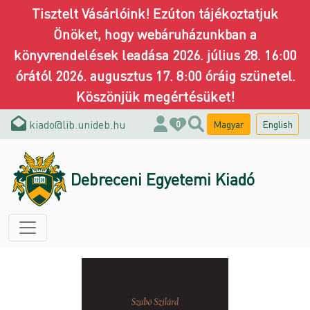
Tisztelt Vásárlóink! Ezúton tájékoztatjuk
Önöket, hogy webáruházunkban a
könyvrendelések leadása 2026. július 28. 16:00
órától 2026. augusztus 17. 8:00 óráig szünetel.
Köszönjük megértésüket!
kiado@lib.unideb.hu
Magyar
English
0
Debreceni Egyetemi Kiadó