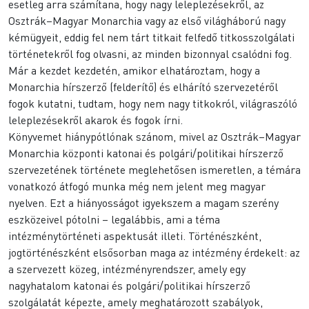
esetleg arra számítana, hogy nagy leleplezésekről, az
Osztrák–Magyar Monarchia vagy az első világháború nagy
kémügyeit, eddig fel nem tárt titkait felfedő titkosszolgálati
történetekről fog olvasni, az minden bizonnyal csalódni fog.
Már a kezdet kezdetén, amikor elhatároztam, hogy a
Monarchia hírszerző (felderítő) és elhárító szervezetéről
fogok kutatni, tudtam, hogy nem nagy titkokról, világraszóló
leleplezésekről akarok és fogok írni.
Könyvemet hiánypótlónak szánom, mivel az Osztrák–Magyar
Monarchia központi katonai és polgári/politikai hírszerző
szervezetének története meglehetősen ismeretlen, a témára
vonatkozó átfogó munka még nem jelent meg magyar
nyelven. Ezt a hiányosságot igyekszem a magam szerény
eszközeivel pótolni – legalábbis, ami a téma
intézménytörténeti aspektusát illeti. Történészként,
jogtörténészként elsősorban maga az intézmény érdekelt: az
a szervezett közeg, intézményrendszer, amely egy
nagyhatalom katonai és polgári/politikai hírszerző
szolgálatát képezte, amely meghatározott szabályok,