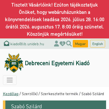
Tisztelt Vásárlóink! Ezúton tájékoztatjuk
Önöket, hogy webáruházunkban a
könyvrendelések leadása 2026. július 28. 16:00
órától 2026. augusztus 17. 8:00 óráig szünetel.
Köszönjük megértésüket!
kiado@lib.unideb.hu
Magyar
English
0
Debreceni Egyetemi Kiadó
Kezdőlap
/ Szerző(k) / Szerkesztette termék / Szabó Szilárd
Szabó Szilárd