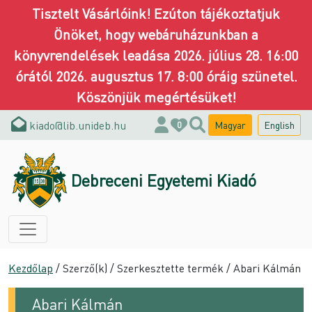
Tisztelt Vásárlóink! Ezúton tájékoztatjuk
Önöket, hogy webáruházunkban a
könyvrendelések leadása 2026. július 28. 16:00
órától 2026. augusztus 17. 8:00 óráig szünetel.
Köszönjük megértésüket!
kiado@lib.unideb.hu
Magyar
English
0
Debreceni Egyetemi Kiadó
Kezdőlap
/ Szerző(k) / Szerkesztette termék / Abari Kálmán
Abari Kálmán