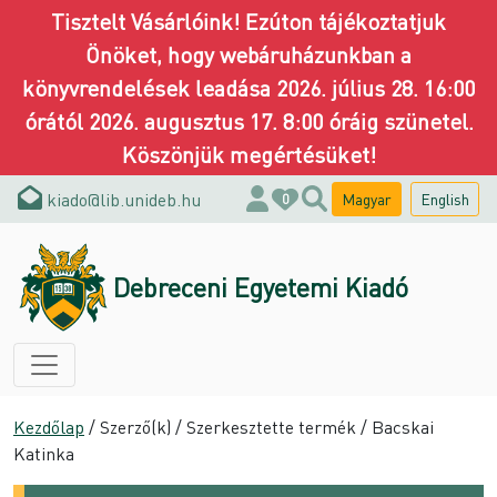
Tisztelt Vásárlóink! Ezúton tájékoztatjuk
Önöket, hogy webáruházunkban a
könyvrendelések leadása 2026. július 28. 16:00
órától 2026. augusztus 17. 8:00 óráig szünetel.
Köszönjük megértésüket!
kiado@lib.unideb.hu
Magyar
English
0
Debreceni Egyetemi Kiadó
Kezdőlap
/ Szerző(k) / Szerkesztette termék / Bacskai
Katinka