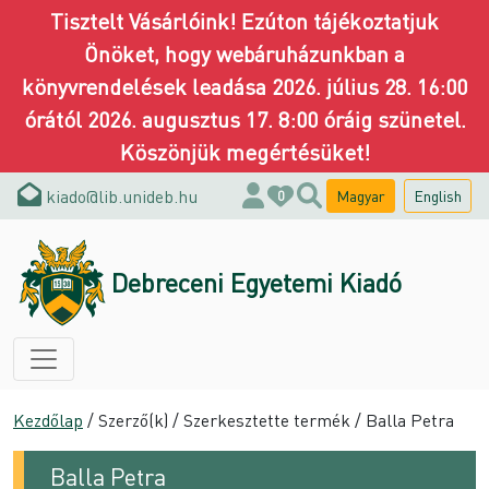
Tisztelt Vásárlóink! Ezúton tájékoztatjuk
Önöket, hogy webáruházunkban a
könyvrendelések leadása 2026. július 28. 16:00
órától 2026. augusztus 17. 8:00 óráig szünetel.
Köszönjük megértésüket!
kiado@lib.unideb.hu
Magyar
English
0
Debreceni Egyetemi Kiadó
Kezdőlap
/ Szerző(k) / Szerkesztette termék / Balla Petra
Balla Petra