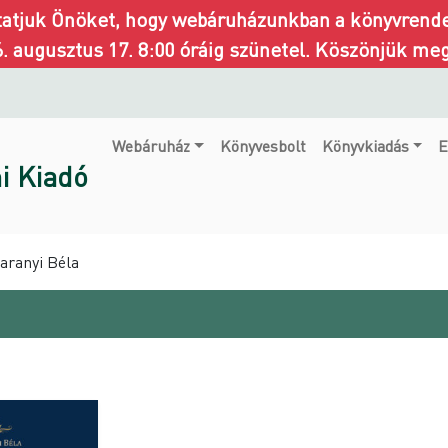
ztatjuk Önöket, hogy webáruházunkban a könyvrendel
6. augusztus 17. 8:00 óráig szünetel. Köszönjük me
Webáruház
Könyvesbolt
Könyvkiadás
E
i Kiadó
Baranyi Béla