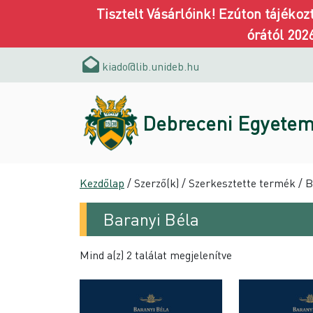
Tisztelt Vásárlóink! Ezúton tájéko
órától 202
kiado@lib.unideb.hu
Debreceni Egyetem
Kezdőlap
/ Szerző(k) / Szerkesztette termék / 
Baranyi Béla
Mind a(z) 2 találat megjelenítve