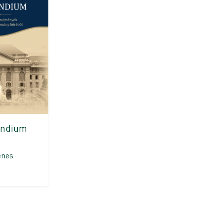
ndium
enes