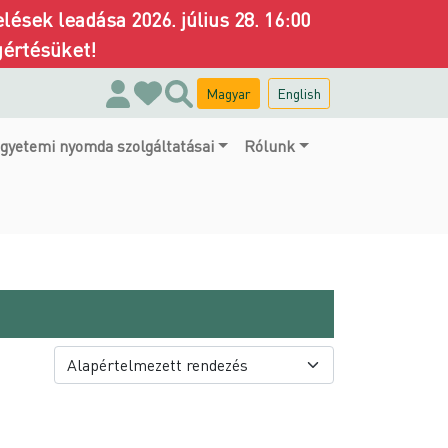
ések leadása 2026. július 28. 16:00
gértésüket!
Magyar
English
gyetemi nyomda szolgáltatásai
Rólunk