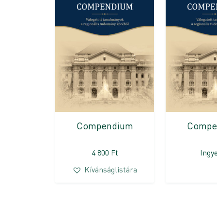
Compendium
Compe
4 800
Ft
Ingy
Kívánságlistára