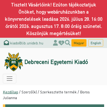
Tisztelt Vásárlóink! Ezúton tájékoztatjuk
Önöket, hogy webáruházunkban a
könyvrendelések leadása 2026. július 28. 16:00
órától 2026. augusztus 17. 8:00 óráig szünetel.
Köszönjük megértésüket!
kiado@lib.unideb.hu
Magyar
English
0
Debreceni Egyetemi Kiadó
Kezdőlap
/ Szerző(k) / Szerkesztette termék / Boros
Julianna