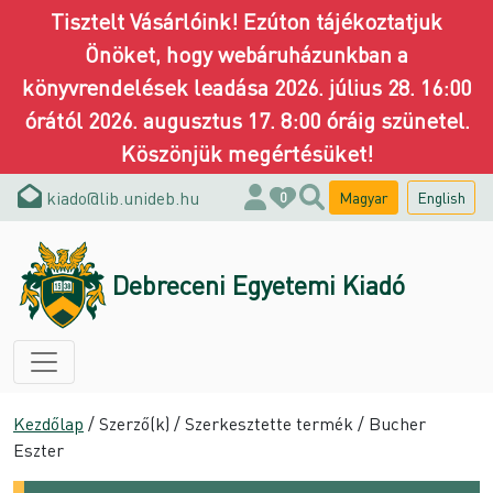
Tisztelt Vásárlóink! Ezúton tájékoztatjuk
Önöket, hogy webáruházunkban a
könyvrendelések leadása 2026. július 28. 16:00
órától 2026. augusztus 17. 8:00 óráig szünetel.
Köszönjük megértésüket!
kiado@lib.unideb.hu
Magyar
English
0
Debreceni Egyetemi Kiadó
Kezdőlap
/ Szerző(k) / Szerkesztette termék / Bucher
Eszter