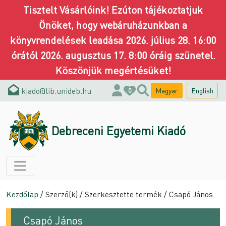
Tisztelt Vásárlóink! Ezúton tájékoztatjuk
Önöket, hogy webáruházunkban a
könyvrendelések leadása 2026. július 28. 16:00
órától 2026. augusztus 17. 8:00 óráig szünetel.
Köszönjük megértésüket!
kiado@lib.unideb.hu
Magyar
English
0
Debreceni Egyetemi Kiadó
Kezdőlap
/ Szerző(k) / Szerkesztette termék / Csapó János
Csapó János