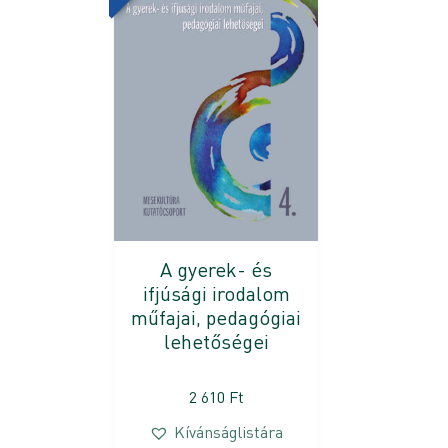
A gyerek- és
ifjúsági irodalom
műfajai, pedagógiai
lehetőségei
2 610
Ft
Kívánságlistára