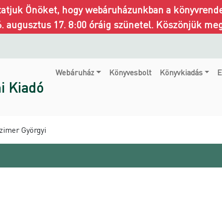
ztatjuk Önöket, hogy webáruházunkban a könyvrendel
6. augusztus 17. 8:00 óráig szünetel. Köszönjük me
Webáruház
Könyvesbolt
Könyvkiadás
E
i Kiadó
Czimer Györgyi