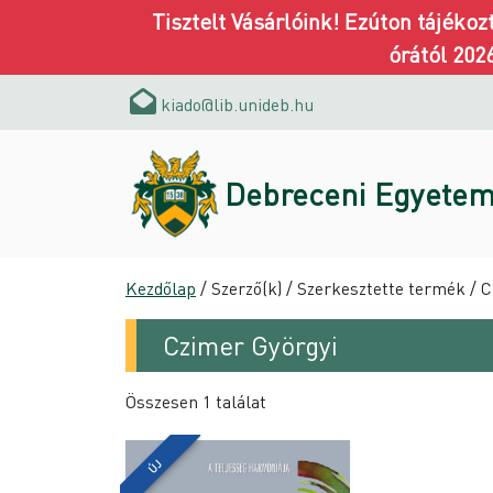
Tisztelt Vásárlóink! Ezúton tájéko
órától 202
kiado@lib.unideb.hu
Debreceni Egyetem
Kezdőlap
/ Szerző(k) / Szerkesztette termék / 
Czimer Györgyi
Összesen 1 találat
ÚJ