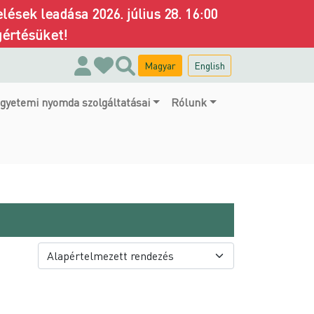
ések leadása 2026. július 28. 16:00
gértésüket!
Magyar
English
gyetemi nyomda szolgáltatásai
Rólunk