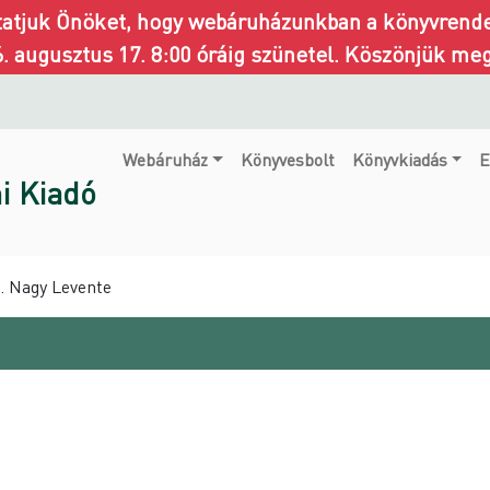
ztatjuk Önöket, hogy webáruházunkban a könyvrendel
6. augusztus 17. 8:00 óráig szünetel. Köszönjük me
Webáruház
Könyvesbolt
Könyvkiadás
E
i Kiadó
D. Nagy Levente