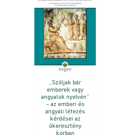
„Szóljak bár
emberek vagy
angyalok nyelvén”
– az emberi és
angyali létezés
kérdései az
ókeresztény
korban