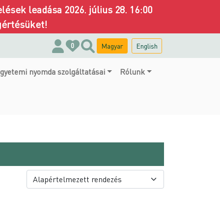
ések leadása 2026. július 28. 16:00
gértésüket!
Magyar
English
0
gyetemi nyomda szolgáltatásai
Rólunk