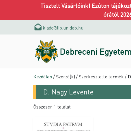
Tisztelt Vásárlóink! Ezúton tájéko
órától 202
kiado@lib.unideb.hu
Debreceni Egyetem
Kezdőlap
/ Szerző(k) / Szerkesztette termék / 
D. Nagy Levente
Összesen 1 találat