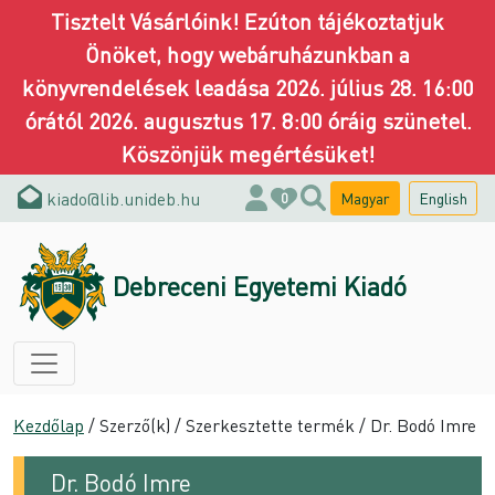
Tisztelt Vásárlóink! Ezúton tájékoztatjuk
Önöket, hogy webáruházunkban a
könyvrendelések leadása 2026. július 28. 16:00
órától 2026. augusztus 17. 8:00 óráig szünetel.
Köszönjük megértésüket!
kiado@lib.unideb.hu
Magyar
English
0
Debreceni Egyetemi Kiadó
Kezdőlap
/ Szerző(k) / Szerkesztette termék / Dr. Bodó Imre
Dr. Bodó Imre