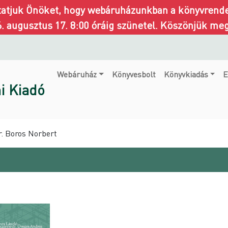
ztatjuk Önöket, hogy webáruházunkban a könyvrendel
6. augusztus 17. 8:00 óráig szünetel. Köszönjük me
Webáruház
Könyvesbolt
Könyvkiadás
E
i Kiadó
r. Boros Norbert