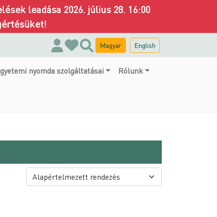
ések leadása 2026. július 28. 16:00
gértésüket!
Magyar
English
gyetemi nyomda szolgáltatásai
Rólunk