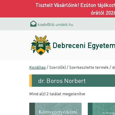
Tisztelt Vásárlóink! Ezúton tájéko
órától 202
kiado@lib.unideb.hu
Debreceni Egyetem
Kezdőlap
/ Szerző(k) / Szerkesztette termék / d
dr. Boros Norbert
Mind a(z) 2 találat megjelenítve