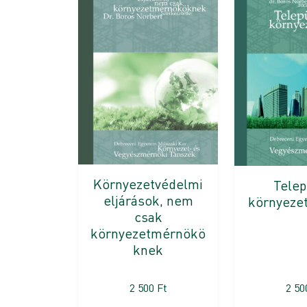
Környezetvédelmi
Telep
eljárások, nem
környeze
csak
környezetmérnökö
knek
2 500
Ft
2 5