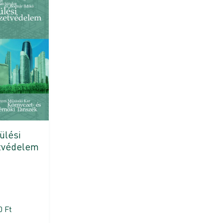
ülési
tvédelem
00
Ft