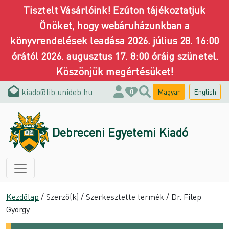
Tisztelt Vásárlóink! Ezúton tájékoztatjuk
Önöket, hogy webáruházunkban a
könyvrendelések leadása 2026. július 28. 16:00
órától 2026. augusztus 17. 8:00 óráig szünetel.
Köszönjük megértésüket!
kiado@lib.unideb.hu
Magyar
English
0
Debreceni Egyetemi Kiadó
Kezdőlap
/ Szerző(k) / Szerkesztette termék / Dr. Filep
György