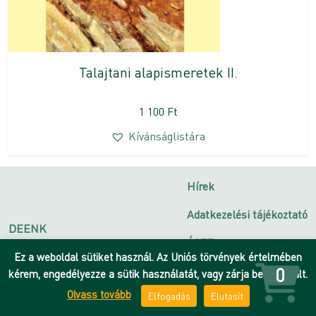
Talajtani alapismeretek II.
1 100
Ft
Kívánságlistára
Hírek
Adatkezelési tájékoztató
DEENK
ÁSZF
Debreceni Egyetem
Ez a weboldal sütiket használ. Az Uniós törvények értelmében
Impresszum
0
kérem, engedélyezze a sütik használatát, vagy zárja be az oldalt.
Olvass tovább
Elfogadás
Elutasít
Kapcsolat