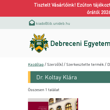
Tisztelt Vásárlóink! Ezúton tájéko
órától 202
kiado@lib.unideb.hu
Debreceni Egyetem
Kezdőlap
/ Szerző(k) / Szerkesztette termék / D
Dr. Koltay Klára
Összesen 1 találat