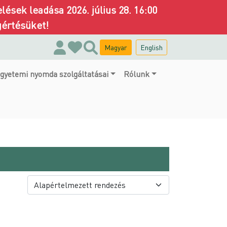
ések leadása 2026. július 28. 16:00
gértésüket!
Magyar
English
gyetemi nyomda szolgáltatásai
Rólunk