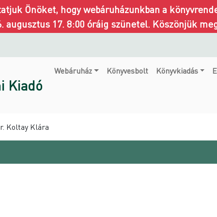
ztatjuk Önöket, hogy webáruházunkban a könyvrendel
6. augusztus 17. 8:00 óráig szünetel. Köszönjük me
Webáruház
Könyvesbolt
Könyvkiadás
E
i Kiadó
r. Koltay Klára