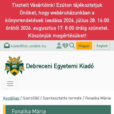
Tisztelt Vásárlóink! Ezúton tájékoztatjuk
Önöket, hogy webáruházunkban a
könyvrendelések leadása 2026. július 28. 16:00
órától 2026. augusztus 17. 8:00 óráig szünetel.
Köszönjük megértésüket!
kiado@lib.unideb.hu
Magyar
English
0
Debreceni Egyetemi Kiadó
Kezdőlap
/ Szerző(k) / Szerkesztette termék / Fonalka Mária
Fonalka Mária