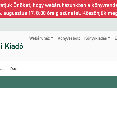
ztatjuk Önöket, hogy webáruházunkban a könyvrendel
6. augusztus 17. 8:00 óráig szünetel. Köszönjük me
Webáruház
Könyvesbolt
Könyvkiadás
E
i Kiadó
Haase Zsófia