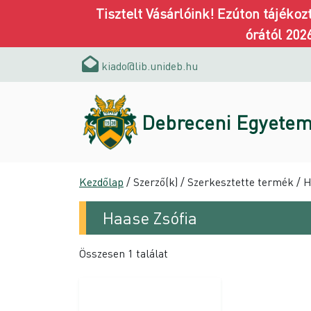
Tisztelt Vásárlóink! Ezúton tájéko
órától 202
kiado@lib.unideb.hu
Debreceni Egyetem
Kezdőlap
/ Szerző(k) / Szerkesztette termék / 
Haase Zsófia
Összesen 1 találat