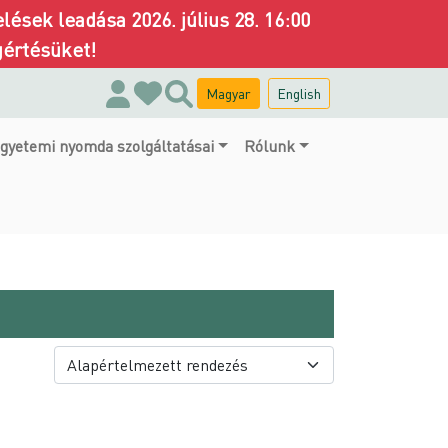
ések leadása 2026. július 28. 16:00
gértésüket!
Magyar
English
gyetemi nyomda szolgáltatásai
Rólunk