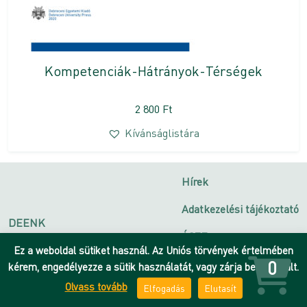
Kompetenciák-Hátrányok-Térségek
2 800
Ft
Kívánságlistára
Hírek
Adatkezelési tájékoztató
DEENK
ÁSZF
Debreceni Egyetem
Ez a weboldal sütiket használ. Az Uniós törvények értelmében
Impresszum
0
kérem, engedélyezze a sütik használatát, vagy zárja be az oldalt.
Olvass tovább
Elfogadás
Elutasít
Kapcsolat