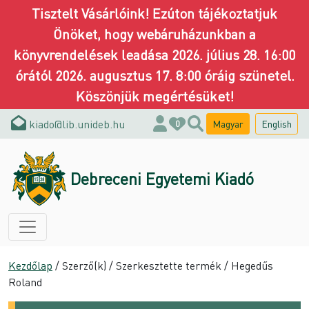
Tisztelt Vásárlóink! Ezúton tájékoztatjuk
Önöket, hogy webáruházunkban a
könyvrendelések leadása 2026. július 28. 16:00
órától 2026. augusztus 17. 8:00 óráig szünetel.
Köszönjük megértésüket!
kiado@lib.unideb.hu
Magyar
English
0
Debreceni Egyetemi Kiadó
Kezdőlap
/ Szerző(k) / Szerkesztette termék / Hegedűs
Roland