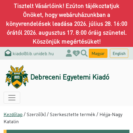
Tisztelt Vásárlóink! Ezúton tájékoztatjuk
Önöket, hogy webáruházunkban a
könyvrendelések leadása 2026. július 28. 16:00
órától 2026. augusztus 17. 8:00 óráig szünetel.
Köszönjük megértésüket!
kiado@lib.unideb.hu
Magyar
English
0
Debreceni Egyetemi Kiadó
Kezdőlap
/ Szerző(k) / Szerkesztette termék / Héjja-Nagy
Katalin