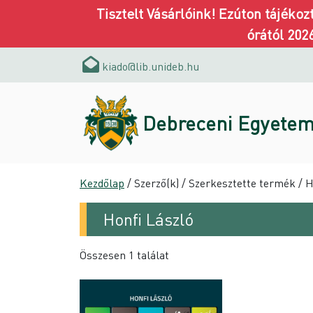
Tisztelt Vásárlóink! Ezúton tájéko
órától 202
kiado@lib.unideb.hu
Debreceni Egyetem
Kezdőlap
/ Szerző(k) / Szerkesztette termék / H
Honfi László
Összesen 1 találat