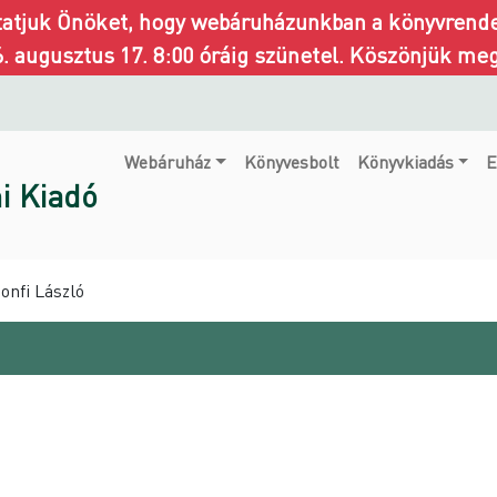
ztatjuk Önöket, hogy webáruházunkban a könyvrendel
6. augusztus 17. 8:00 óráig szünetel. Köszönjük me
Webáruház
Könyvesbolt
Könyvkiadás
E
i Kiadó
onfi László