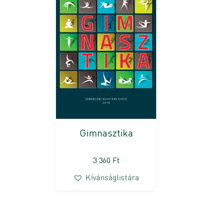
Gimnasztika
3 360
Ft
Kívánságlistára