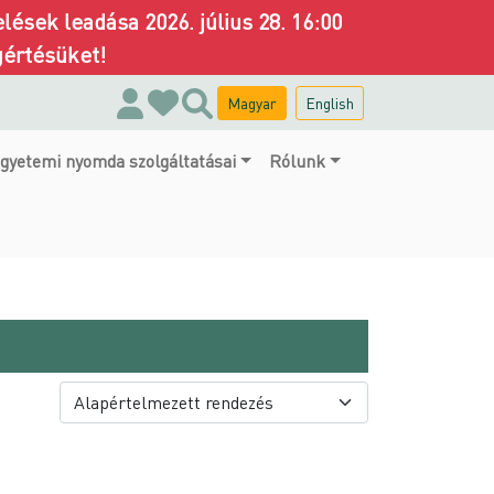
ések leadása 2026. július 28. 16:00
gértésüket!
Magyar
English
gyetemi nyomda szolgáltatásai
Rólunk