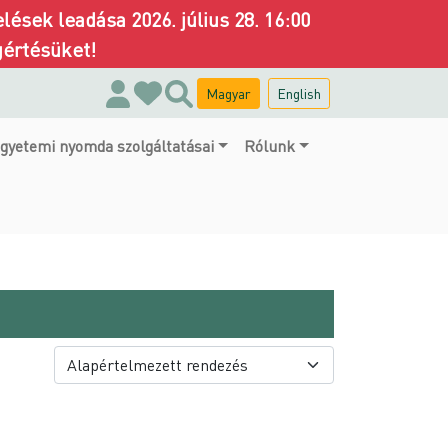
ések leadása 2026. július 28. 16:00
gértésüket!
Magyar
English
gyetemi nyomda szolgáltatásai
Rólunk