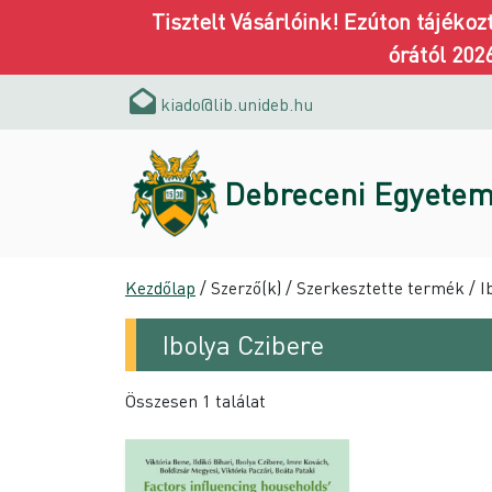
Tisztelt Vásárlóink! Ezúton tájéko
órától 202
kiado@lib.unideb.hu
Debreceni Egyetem
Kezdőlap
/ Szerző(k) / Szerkesztette termék / I
Ibolya Czibere
Összesen 1 találat