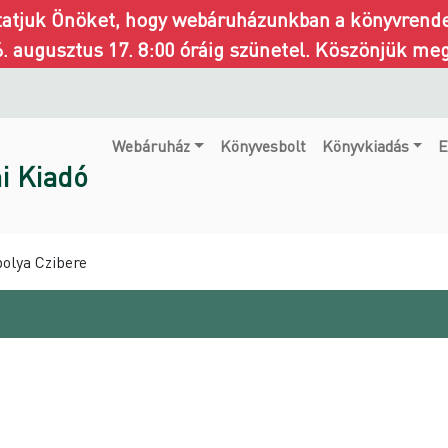
ztatjuk Önöket, hogy webáruházunkban a könyvrendel
6. augusztus 17. 8:00 óráig szünetel. Köszönjük me
Webáruház
Könyvesbolt
Könyvkiadás
E
i Kiadó
bolya Czibere