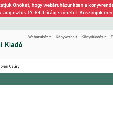
ztatjuk Önöket, hogy webáruházunkban a könyvrendel
6. augusztus 17. 8:00 óráig szünetel. Köszönjük me
Webáruház
Könyvesbolt
Könyvkiadás
E
i Kiadó
stván Csűry