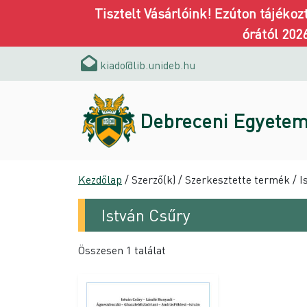
Tisztelt Vásárlóink! Ezúton tájéko
órától 202
kiado@lib.unideb.hu
Debreceni Egyetem
Kezdőlap
/ Szerző(k) / Szerkesztette termék / I
István Csűry
Összesen 1 találat