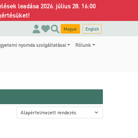
ések leadása 2026. július 28. 16:00
gértésüket!
Magyar
English
gyetemi nyomda szolgáltatásai
Rólunk