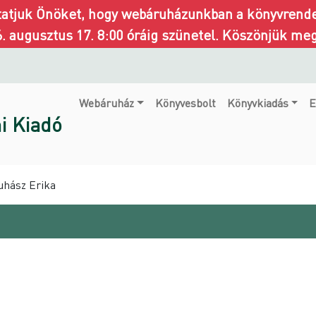
ztatjuk Önöket, hogy webáruházunkban a könyvrendel
6. augusztus 17. 8:00 óráig szünetel. Köszönjük me
Webáruház
Könyvesbolt
Könyvkiadás
E
i Kiadó
Juhász Erika