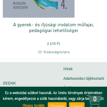
A gyerek- és ifjúsági irodalom műfajai,
pedagógiai lehetőségei
2 610
Ft
Kívánságlistára
Hírek
Adatkezelési tájékoztató
DEENK
ÁSZF
Debreceni Egyetem
Ez a weboldal sütiket használ. Az Uniós törvények értelmében
Impresszum
0
kérem, engedélyezze a sütik használatát, vagy zárja be az oldalt.
Olvass tovább
Elfogadás
Elutasít
Kapcsolat