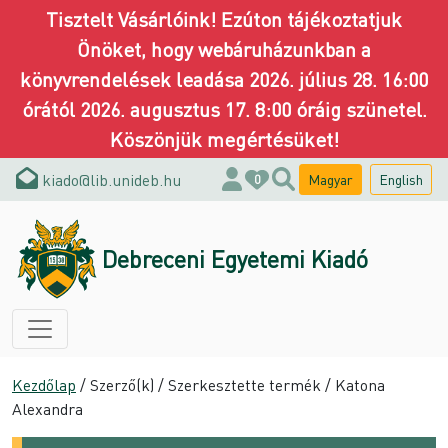
Tisztelt Vásárlóink! Ezúton tájékoztatjuk
Önöket, hogy webáruházunkban a
könyvrendelések leadása 2026. július 28. 16:00
órától 2026. augusztus 17. 8:00 óráig szünetel.
Köszönjük megértésüket!
kiado@lib.unideb.hu
Magyar
English
0
Debreceni Egyetemi Kiadó
Kezdőlap
/ Szerző(k) / Szerkesztette termék / Katona
Alexandra