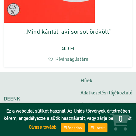
„Mind kántál, aki sorsot örökölt”
500
Ft
Kívánságlistára
Hírek
Adatkezelési tájékoztató
DEENK
ÁSZF
Debreceni Egyetem
Ez a weboldal sütiket használ. Az Uniós törvények értelmében
Impresszum
0
kérem, engedélyezze a sütik használatát, vagy zárja be az oldalt.
Olvass tovább
Elfogadás
Elutasít
Kapcsolat