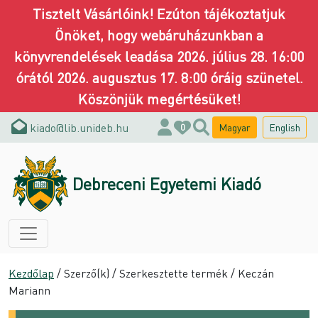
Tisztelt Vásárlóink! Ezúton tájékoztatjuk
Önöket, hogy webáruházunkban a
könyvrendelések leadása 2026. július 28. 16:00
órától 2026. augusztus 17. 8:00 óráig szünetel.
Köszönjük megértésüket!
kiado@lib.unideb.hu
Magyar
English
0
Debreceni Egyetemi Kiadó
Kezdőlap
/ Szerző(k) / Szerkesztette termék / Keczán
Mariann