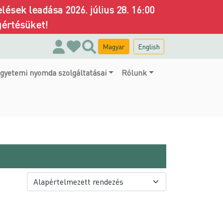
ések leadása 2026. július 28. 16:00
gértésüket!
Magyar
English
gyetemi nyomda szolgáltatásai
Rólunk