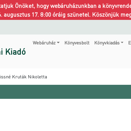
ztatjuk Önöket, hogy webáruházunkban a könyvrendel
6. augusztus 17. 8:00 óráig szünetel. Köszönjük me
Webáruház
Könyvesbolt
Könyvkiadás
E
i Kiadó
Kissné Kruták Nikoletta