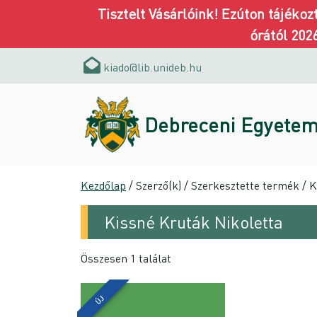
Tisztelt Vásárlóink! Ezúton tájéko
órától 202
kiado@lib.unideb.hu
Debreceni Egyetem
Kezdőlap
/ Szerző(k) / Szerkesztette termék / 
Kissné Kruták Nikoletta
Összesen 1 találat
ÚJ