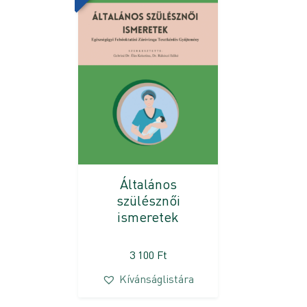
Általános
szülésznői
ismeretek
3 100
Ft
Kívánságlistára