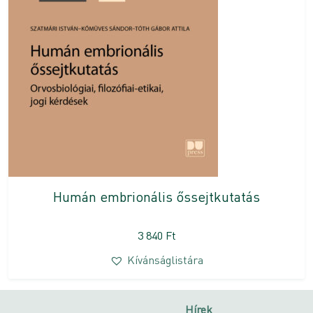
Humán embrionális őssejtkutatás
3 840
Ft
Kívánságlistára
Hírek