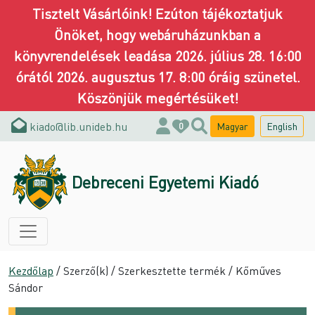
Tisztelt Vásárlóink! Ezúton tájékoztatjuk
Önöket, hogy webáruházunkban a
könyvrendelések leadása 2026. július 28. 16:00
órától 2026. augusztus 17. 8:00 óráig szünetel.
Köszönjük megértésüket!
kiado@lib.unideb.hu
Magyar
English
0
Debreceni Egyetemi Kiadó
Kezdőlap
/ Szerző(k) / Szerkesztette termék / Kőműves
Sándor