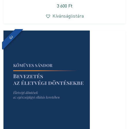
3 600
Ft
Kívánságlistára
ÚJ