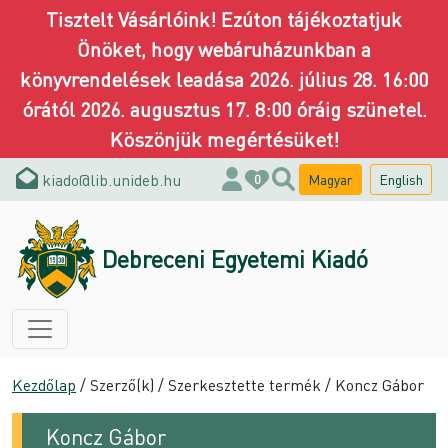
Tisztelt Vásárlóink! Ezúton tájékoztatjuk
Önöket, hogy webáruházunkban a
könyvrendelések leadása 2026. július 28. 16:00
órától 2026. augusztus 17. 8:00 óráig szünetel.
Köszönjük megértésüket!
kiado@lib.unideb.hu
Magyar
English
0
Debreceni Egyetemi Kiadó
Kezdőlap
/ Szerző(k) / Szerkesztette termék / Koncz Gábor
Koncz Gábor