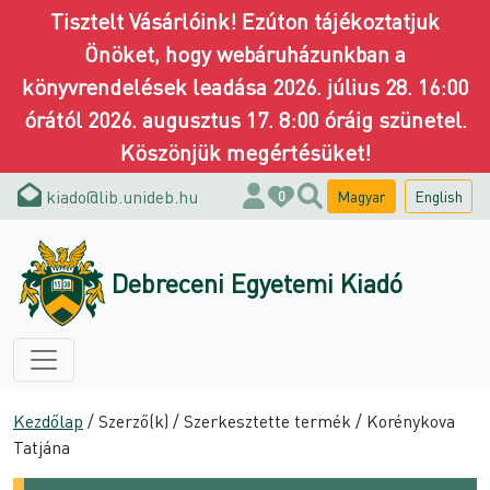
Tisztelt Vásárlóink! Ezúton tájékoztatjuk
Önöket, hogy webáruházunkban a
könyvrendelések leadása 2026. július 28. 16:00
órától 2026. augusztus 17. 8:00 óráig szünetel.
Köszönjük megértésüket!
kiado@lib.unideb.hu
Magyar
English
0
Debreceni Egyetemi Kiadó
Kezdőlap
/ Szerző(k) / Szerkesztette termék / Korénykova
Tatjána