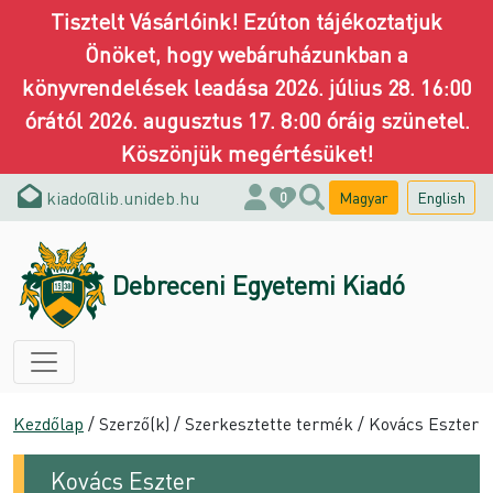
Tisztelt Vásárlóink! Ezúton tájékoztatjuk
Önöket, hogy webáruházunkban a
könyvrendelések leadása 2026. július 28. 16:00
órától 2026. augusztus 17. 8:00 óráig szünetel.
Köszönjük megértésüket!
kiado@lib.unideb.hu
Magyar
English
0
Debreceni Egyetemi Kiadó
Kezdőlap
/ Szerző(k) / Szerkesztette termék / Kovács Eszter
Kovács Eszter