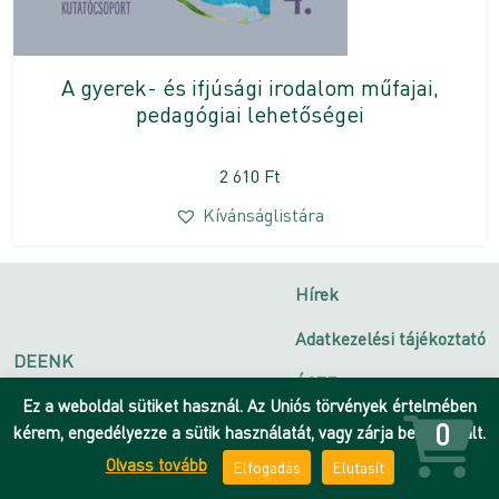
A gyerek- és ifjúsági irodalom műfajai,
pedagógiai lehetőségei
2 610
Ft
Kívánságlistára
Hírek
Adatkezelési tájékoztató
DEENK
ÁSZF
Debreceni Egyetem
Ez a weboldal sütiket használ. Az Uniós törvények értelmében
Impresszum
0
kérem, engedélyezze a sütik használatát, vagy zárja be az oldalt.
Olvass tovább
Elfogadás
Elutasít
Kapcsolat