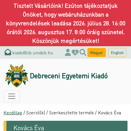
Tisztelt Vásárlóink! Ezúton tájékoztatjuk
Önöket, hogy webáruházunkban a
könyvrendelések leadása 2026. július 28. 16:00
órától 2026. augusztus 17. 8:00 óráig szünetel.
Köszönjük megértésüket!
kiado@lib.unideb.hu
Magyar
English
0
Debreceni Egyetemi Kiadó
Kezdőlap
/ Szerző(k) / Szerkesztette termék / Kovács Éva
Kovács Éva