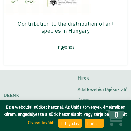
Contribution to the distribution of ant
species in Hungary
Ingyenes
Hírek
Adatkezelési tájékoztató
DEENK
ÁSZF
Debreceni Egyetem
Ez a weboldal sütiket használ. Az Uniós törvények értelmében
Impresszum
0
kérem, engedélyezze a sütik használatát, vagy zárja be az oldalt.
Olvass tovább
Elfogadás
Elutasít
Kapcsolat