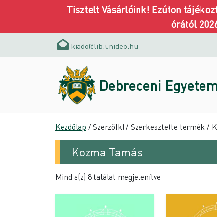
Tisztelt Vásárlóink! Ezúton tájéko
órától 202
kiado@lib.unideb.hu
Debreceni Egyetem
Kezdőlap
/ Szerző(k) / Szerkesztette termék /
Kozma Tamás
Mind a(z) 8 találat megjelenítve