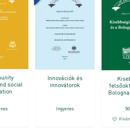
unity
Innovációk és
Kise
and social
innovátorok
felsőokt
ation
Bologna
enes
Ingyenes
5
Kíván