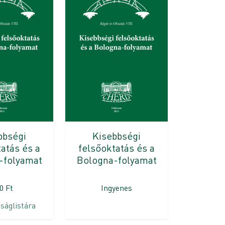
bbségi
Kisebbségi
atás és a
felsőoktatás és a
-folyamat
Bologna-folyamat
00
Ft
Ingyenes
ságlistára