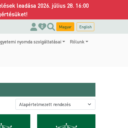
ések leadása 2026. július 28. 16:00
gértésüket!
Magyar
English
0
gyetemi nyomda szolgáltatásai
Rólunk