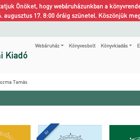
ztatjuk Önöket, hogy webáruházunkban a könyvrendel
6. augusztus 17. 8:00 óráig szünetel. Köszönjük me
Webáruház
Könyvesbolt
Könyvkiadás
E
i Kiadó
 Kozma Tamás
ÚJ