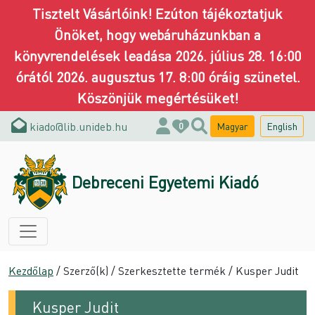
Tisztelt Vásárlóink! Ezúton tájékoztatjuk
Önöket, hogy webáruházunkban a
könyvrendelések leadása 2026. július 28. 16:00
órától 2026. augusztus 17. 8:00 óráig szünetel.
Köszönjük megértésüket!
kiado@lib.unideb.hu
Magyar
English
0
Debreceni Egyetemi Kiadó
Kezdőlap
/ Szerző(k) / Szerkesztette termék / Kusper Judit
Kusper Judit