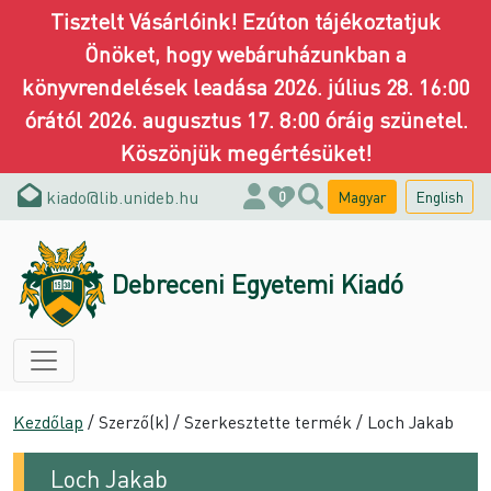
Tisztelt Vásárlóink! Ezúton tájékoztatjuk
Önöket, hogy webáruházunkban a
könyvrendelések leadása 2026. július 28. 16:00
órától 2026. augusztus 17. 8:00 óráig szünetel.
Köszönjük megértésüket!
kiado@lib.unideb.hu
Magyar
English
0
Debreceni Egyetemi Kiadó
Kezdőlap
/ Szerző(k) / Szerkesztette termék / Loch Jakab
Loch Jakab