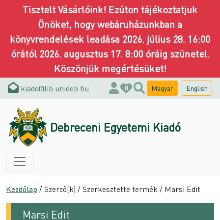
Tisztelt Vásárlóink! Ezúton tájékoztatjuk
Önöket, hogy webáruházunkban a
könyvrendelések leadása 2026. július 28. 16:00
órától 2026. augusztus 17. 8:00 óráig szünetel.
Köszönjük megértésüket!
kiado@lib.unideb.hu
Magyar
English
0
Debreceni Egyetemi Kiadó
Kezdőlap
/ Szerző(k) / Szerkesztette termék / Marsi Edit
Marsi Edit