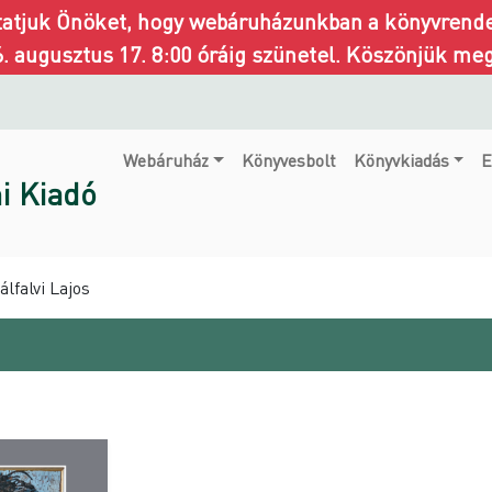
ztatjuk Önöket, hogy webáruházunkban a könyvrendel
6. augusztus 17. 8:00 óráig szünetel. Köszönjük me
Webáruház
Könyvesbolt
Könyvkiadás
E
i Kiadó
lfalvi Lajos