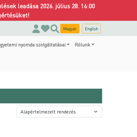
ések leadása 2026. július 28. 16:00
gértésüket!
Magyar
English
gyetemi nyomda szolgáltatásai
Rólunk