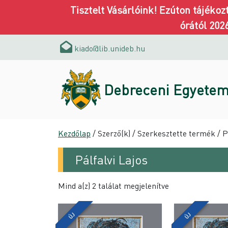
Tisztelt Vásárlóink! Ezúton tájéko
órától 202
kiado@lib.unideb.hu
Debreceni Egyetem
Kezdőlap
/ Szerző(k) / Szerkesztette termék / Pá
Pálfalvi Lajos
Mind a(z) 2 találat megjelenítve
ÚJ
ÚJ