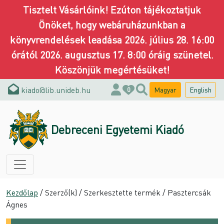
Tisztelt Vásárlóink! Ezúton tájékoztatjuk
Önöket, hogy webáruházunkban a
könyvrendelések leadása 2026. július 28. 16:00
órától 2026. augusztus 17. 8:00 óráig szünetel.
Köszönjük megértésüket!
kiado@lib.unideb.hu
Magyar
English
0
Debreceni Egyetemi Kiadó
Kezdőlap
/ Szerző(k) / Szerkesztette termék / Pasztercsák
Ágnes