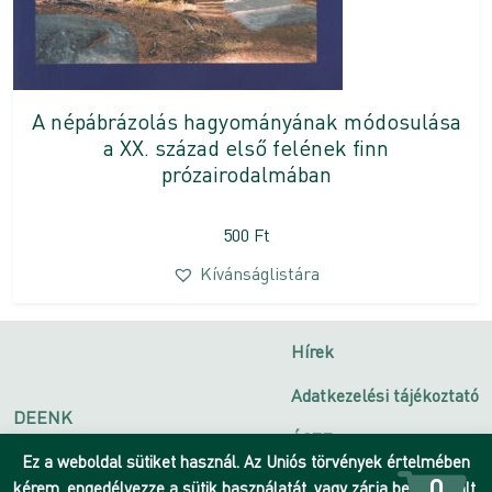
A népábrázolás hagyományának módosulása
a XX. század első felének finn
prózairodalmában
500
Ft
Kívánságlistára
Hírek
Adatkezelési tájékoztató
DEENK
ÁSZF
Debreceni Egyetem
Ez a weboldal sütiket használ. Az Uniós törvények értelmében
Impresszum
0
kérem, engedélyezze a sütik használatát, vagy zárja be az oldalt.