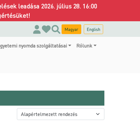
ések leadása 2026. július 28. 16:00
gértésüket!
Magyar
English
gyetemi nyomda szolgáltatásai
Rólunk