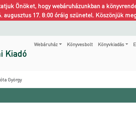
ztatjuk Önöket, hogy webáruházunkban a könyvrendel
6. augusztus 17. 8:00 óráig szünetel. Köszönjük me
Webáruház
Könyvesbolt
Könyvkiadás
E
i Kiadó
Póta György