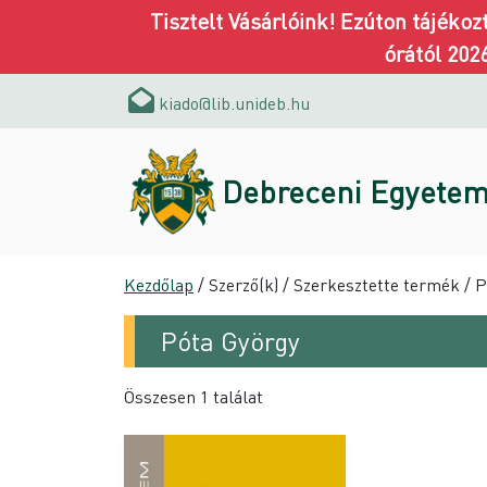
Tisztelt Vásárlóink! Ezúton tájéko
órától 202
kiado@lib.unideb.hu
Debreceni Egyetem
Kezdőlap
/ Szerző(k) / Szerkesztette termék / 
Póta György
Összesen 1 találat