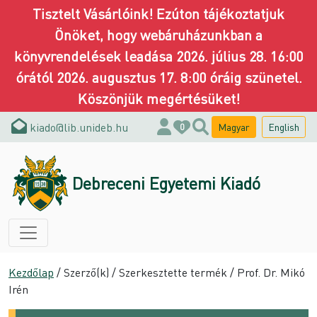
Tisztelt Vásárlóink! Ezúton tájékoztatjuk
Önöket, hogy webáruházunkban a
könyvrendelések leadása 2026. július 28. 16:00
órától 2026. augusztus 17. 8:00 óráig szünetel.
Köszönjük megértésüket!
kiado@lib.unideb.hu
Magyar
English
0
Debreceni Egyetemi Kiadó
Kezdőlap
/ Szerző(k) / Szerkesztette termék / Prof. Dr. Mikó
Irén