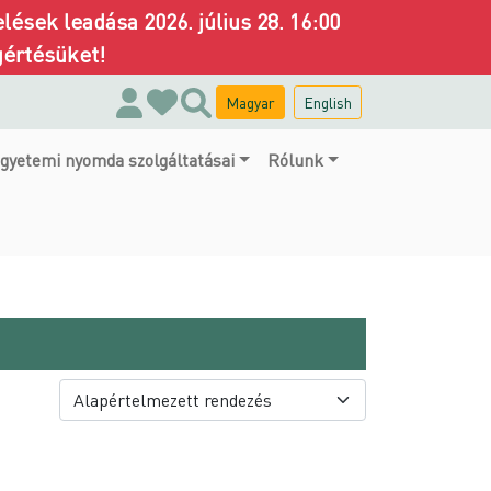
ések leadása 2026. július 28. 16:00
gértésüket!
Magyar
English
gyetemi nyomda szolgáltatásai
Rólunk