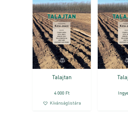
Talajtan
Tala
4 000
Ft
Ingy
Kívánságlistára