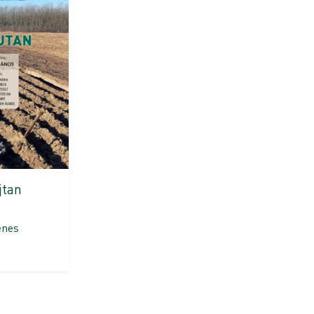
jtan
enes