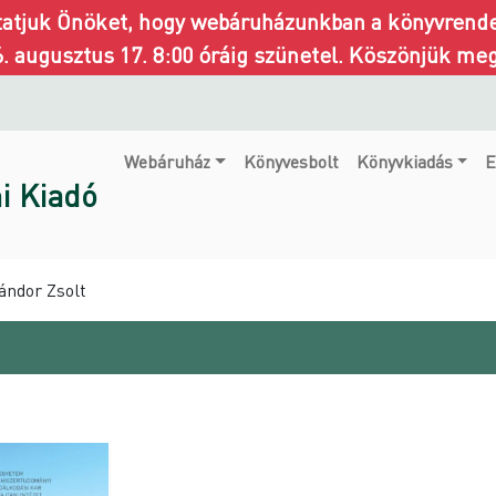
ztatjuk Önöket, hogy webáruházunkban a könyvrendel
6. augusztus 17. 8:00 óráig szünetel. Köszönjük me
Webáruház
Könyvesbolt
Könyvkiadás
E
i Kiadó
ándor Zsolt