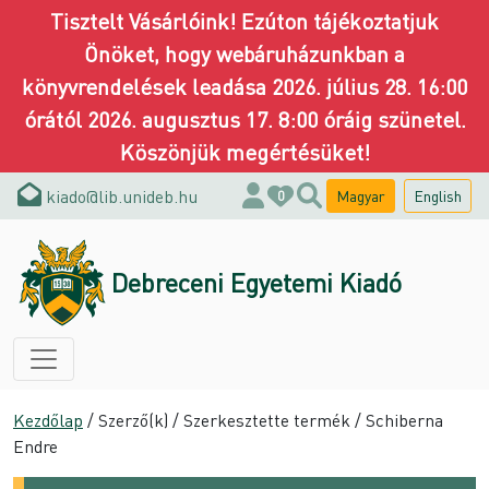
Tisztelt Vásárlóink! Ezúton tájékoztatjuk
Önöket, hogy webáruházunkban a
könyvrendelések leadása 2026. július 28. 16:00
órától 2026. augusztus 17. 8:00 óráig szünetel.
Köszönjük megértésüket!
kiado@lib.unideb.hu
Magyar
English
0
Debreceni Egyetemi Kiadó
Kezdőlap
/ Szerző(k) / Szerkesztette termék / Schiberna
Endre