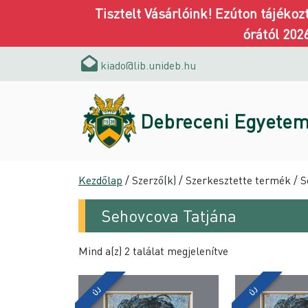
Tisztelt Vásárlóink! Ezúton tájéko
órától 202
kiado@lib.unideb.hu
Debreceni Egyetem
Kezdőlap
/ Szerző(k) / Szerkesztette termék / 
Sehovcova Tatjána
Mind a(z) 2 találat megjelenítve
ÚJ
ÚJ