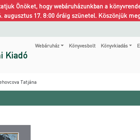
ztatjuk Önöket, hogy webáruházunkban a könyvrendel
6. augusztus 17. 8:00 óráig szünetel. Köszönjük me
Webáruház
Könyvesbolt
Könyvkiadás
E
i Kiadó
Sehovcova Tatjána