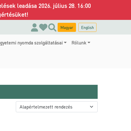
ések leadása 2026. július 28. 16:00
gértésüket!
Magyar
English
gyetemi nyomda szolgáltatásai
Rólunk